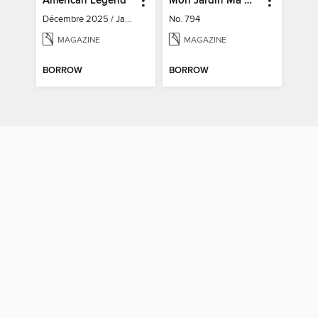
American Legend
Mon Jardin Ma Maison
Décembre 2025 / Janvier / Février 2026
No. 794
MAGAZINE
MAGAZINE
BORROW
BORROW